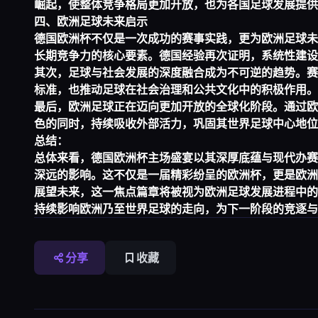
崛起，使整体竞争格局更加开放，也为各国足球发展提供
四、欧洲足球未来启示
德国欧洲杯不仅是一次成功的赛事实践，更为欧洲足球未
长期竞争力的核心要素。德国经验再次证明，系统性建设
其次，足球与社会发展的深度融合成为不可逆的趋势。赛
标准，也推动足球在社会治理和公共文化中的积极作用。
最后，欧洲足球正在迈向更加开放的全球化阶段。通过欧
色的同时，持续吸收外部活力，巩固其世界足球中心地位
总结：
总体来看，德国欧洲杯主场盛宴以其深厚底蕴与现代办赛
深远的影响。这不仅是一届精彩纷呈的欧洲杯，更是欧洲
展望未来，这一焦点篇章将被视为欧洲足球发展进程中的
持续影响欧洲乃至世界足球的走向，为下一阶段的竞逐与
分享
收藏