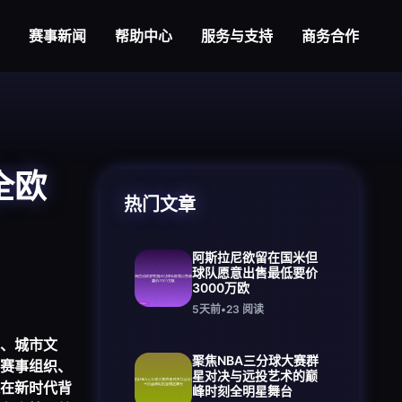
赛事新闻
帮助中心
服务与支持
商务合作
全欧
热门文章
阿斯拉尼欲留在国米但
球队愿意出售最低要价
3000万欧
5天前
•
23
阅读
、城市文
聚焦NBA三分球大赛群
赛事组织、
星对决与远投艺术的巅
在新时代背
峰时刻全明星舞台