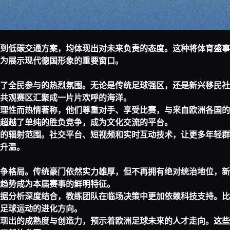
到低碳交通方案，均体现出对未来负责的态度。这种将体育盛事
为展示现代德国形象的重要窗口。
了全民参与的热烈氛围。无论是传统足球强区，还是新兴移民社
共观赛区汇聚成一片片欢呼的海洋。
理性而热情著称，他们尊重对手、享受比赛，与来自欧洲各国的
超越了单纯的胜负竞争，成为文化交流的平台。
的辐射范围。社交平台、短视频和实时互动技术，让更多年轻群
升温。
争格局。传统豪门依然实力雄厚，但不再拥有绝对统治地位，新
趋势成为本届赛事的鲜明特征。
据分析深度结合，教练团队在临场决策中更加依赖科技支持。比
足球运动的进化方向。
现出的成熟度与创造力，预示着欧洲足球未来的人才走向。这些