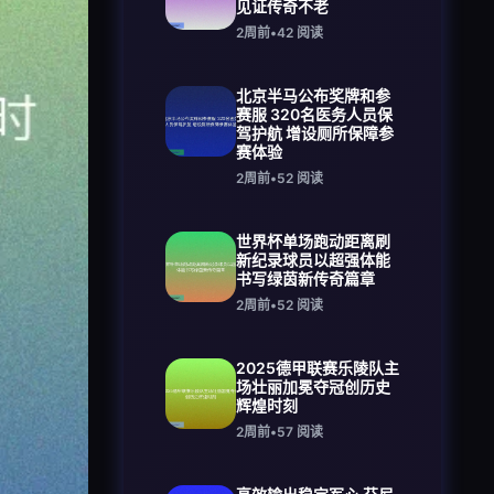
见证传奇不老
2周前
•
42
阅读
北京半马公布奖牌和参
赛服 320名医务人员保
驾护航 增设厕所保障参
赛体验
2周前
•
52
阅读
世界杯单场跑动距离刷
新纪录球员以超强体能
书写绿茵新传奇篇章
2周前
•
52
阅读
2025德甲联赛乐陵队主
场壮丽加冕夺冠创历史
辉煌时刻
2周前
•
57
阅读