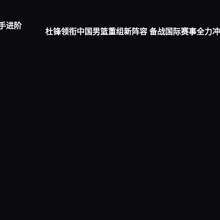
手进阶
杜锋领衔中国男篮重组新阵容 备战国际赛事全力