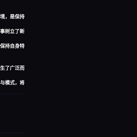
境，是保持
事树立了新
保持自身特
生了广泛而
与模式，将