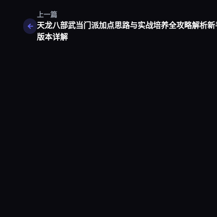
上一篇
天龙八部武当门派加点思路与实战培养全攻略解析新
版本详解